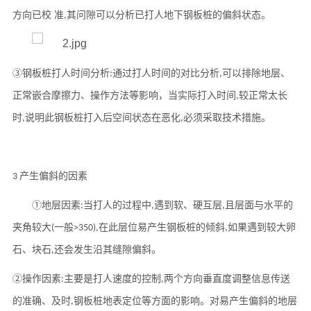
方向已校
准
其问隙可以分析已打人地下钢板桩的偏斜状态。
,
③钢板桩打人时间分析
通过打人时间的对比分析
可以排除地层、
:
,
正常嵌合摩擦力、操作方法等影响，当实际打入时间
较正常太长
,
时
说明此钢板桩打
入
后空间状态在恶化
必须采取技术措施。
,
,
产生偏斜的因素
3
①地层因素
当打人的过程中
遇到软、硬互层
且层面与水平的
:
,
,
夹角较大
一般
在此层位易产生钢板桩的倾斜
如果遇到较大卵
(
>350),
,
石、块石
还会发生沿其缝隙偏斜。
,
②操作因素
主要是打人速度的控制
两个方向垂直度调整信息传送
:
,
的准确、及时
钢板桩地表定位等方面的影响。对易产生偏斜的地层
,