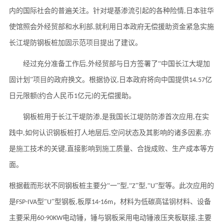
内的国际社会的普遍关注。针对堤基渗流引起的各种险情
日本驻华
,
使馆照会外经贸部和水利部
就利用日本政府无偿援助资金紧急实施
,
长江堤防钢板桩加固示范
项目
提出了建议。
经过充分准备工作后
外经贸部与日方签署了“中国长江大堤加
,
固计划”
项目
的政府换文。根据协议
日本政府将向中国提供
亿
,
14.57
日元限额
约合人民币
亿元
的无偿援助。
(
1
)
钢板桩用于长江干堤防渗
是我国长江堤防防渗首次应用
在实
,
,
践中
如何认识钢板桩打人地层后
空问状态及其影响的诸多因素
亦
,
,
,
是
施工
技术的关键
直接影响到
施工
质量、合拢成败、生产成本等方
,
面。
根据截而形状不同钢板桩主要分
“一”型
“
”型
“
”型等。此次应用的
,
Z
,
U
是
型
”型钢板
板厚
，材料为低碳高锰
钢材
料、设备
FSP-IVA
"U
,
14-16m
主要采用
电动锤，锤与钢板采用电动锤液压夹板联接
主要
60
-
90KW
,