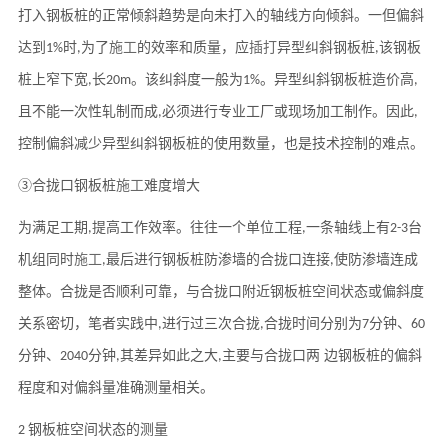
打入钢板桩的正常倾斜趋势是向未打入的轴线方向倾斜。一但偏斜
达到
时
为了
施工
的效率和质量，应
插打
异型纠斜钢板桩
该钢板
1%
,
,
桩上窄下宽
长
。该纠斜度一般为
。异型纠斜钢板桩造价高
,
20m
1%
,
且不能一次性轧制而成
必须进行专业工厂或现场加工制作。因此
,
,
控制偏斜减少异型纠斜钢板桩的使用数量，也是技术控制的难点。
③合拢口钢板桩
施工
难度增大
为满足工期
提高工作效率。往往一个单位工程
一条轴线上有
台
,
,
2-3
机组同时
施工
最后进行钢板桩防渗墙的合拢口连接
使防渗墙连成
,
,
整体。合拢是否顺利可靠，与合拢口附近钢板桩空间状态或偏斜度
关系密切，笔者实践中
进行过三次合拢
合拢时间分别为
分钟、
,
,
7
60
分钟、
分钟
其差异如此之大
主要与合拢口两
边钢板桩的偏斜
2040
,
,
程度和对偏斜量准确测量相关。
钢板桩空间状态的测量
2