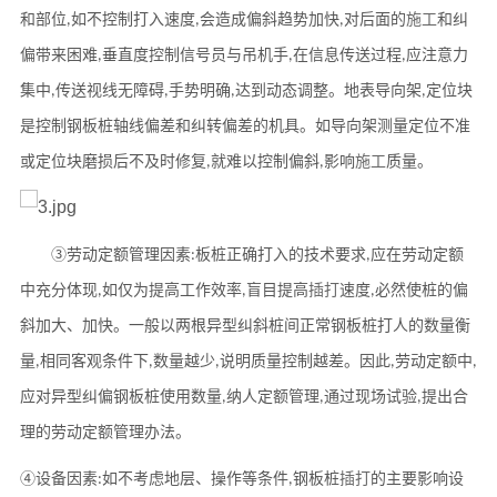
和部位
如不控制打入速度
会造成偏斜趋势加快
对后面的
施工
和纠
,
,
,
偏带来困难
垂直度控制信号员与吊机手
在信息传送过程
应注意力
,
,
,
集中
传送视线无障碍
手势明确
达到动态调整。地表导向架
定位块
,
,
,
,
是控制钢板桩轴线偏差和纠转偏差的机具。如导向架测量定位不准
或定位块磨损后不及时修复
就难以控制偏斜
影响
施工
质量。
,
,
③劳动定额管理因素
板桩正确打入的技术要求
应在劳动定额
:
,
中充分体现
如仅为提高工作效率
盲目提高
插打
速度
必然使桩的偏
,
,
,
斜加大、加快。一般以两根异型纠斜桩间正常钢板桩打人的数量衡
量
相同客观条件下
数量越少
说明质量控制越差。因此
劳动定额中
,
,
,
,
,
应对异型纠偏钢板桩使用数量
纳人定额管理
通过现场试验
提出合
,
,
,
理的劳动定额管理办法。
④设备因素
如不考虑地层、操作等条件
钢板桩
插打
的主要影响设
:
,