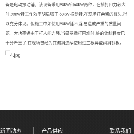
备是电动振动锤。该设备采用
和
两种，在
插打
阻力较大
90KW
60KW
时
锤工作效率明显强于
振动锤
在现场打余留的桩头
得
,90KW
60KW
,
,
以充分体现。但
施工
中如使用
锤不当
易造成严重的质量问
90KW
,
题。大功率锤由于打人能力强
当感觉
插打
困难时
桩的偏斜程度已
,
,
十分严重了
在现场曾经为其偏斜连续使用过三根异型纠斜钢板。
,
新闻动态
产品供应
联系我们