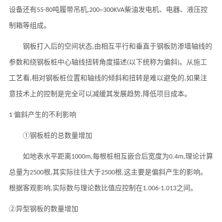
设备还有
吨履带吊机
柴油发电机、电器、液压控
55-80
,200~300KVA
制箱等组成。
钢板打入后的空间状态
由相互平行和垂直于钢板防渗墙轴线的
,
参数和绕钢板桩中心轴线扭转角度描述
以下统称为偏斜
。从
施工
(
)
工艺看
相对钢板桩位置和轴线的倾斜和扭转是难以避免的
如果注
,
,
意技术上的控制是完全可以减缓其发展趋势
降低
项目
成本。
,
偏斜产生的不利影响
1
①钢板桩的总数量增加
如地表水平距离
每根桩相互嵌合后宽度为
理论计算
1000m,
0.4m,
总量为
根
其实际往往大于
根
这主要是偏斜产生的影响。
2500
,
2500
,
根据客观影响
实际数与理论数比值应控制在
之间
。
,
1.006-1.013
②异型钢板的数量增加