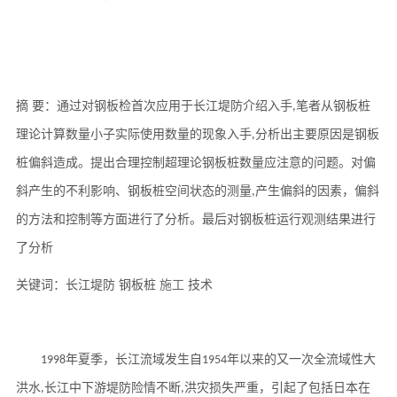
摘
要
：
通过对钢板检首次应用于长江堤防介绍入手
笔者从钢板桩
,
理论计算数量小子实际使用数量的
现象入
手
分析出主要原因
是
钢板
,
桩
偏斜
造成
。
提出合理控制超理论钢板桩数量应注意的问题。对
偏
斜
产生的不
利
影响、钢板桩空间状态的测量
产生
偏斜
的因素，
偏斜
,
的方法和控制等方面进行了分析。最后
对
钢板桩运行
观测
结果进行
了分析
关键词
：
长江堤防
钢板桩
施工
技术
年夏季，长江流域发生自
年以来的又一次全流域性大
1998
1954
洪水
长江中下游堤防险情不断
洪灾损失严重，引起了包括日本在
,
,