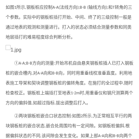
如图
所示
钢板桩应控制
法线方向
轴线方向
和
转角的三
1
,
A-A(
);B-B
(
);
T
个参数。实际中的钢板桩
插打
开始、中间、终了的三级控制一般是
通过地表的观测和测量进行。打
入
的状态必须结合测量参数和同类
地层
插打
的难易程度综合判断分析。
①
方向的测量
开始吊机自由悬夹钢板桩插人已打入钢板
A-A;B-B
:
桩的嵌合槽内
对
向和
向，同时用重垂线校准垂直度。利用地
,
A-A
B-B
表
施工
导架和契块调整钢板桩的偏转角度。在施打的全过程中
随时
,
检查校正。钢板桩上端
插打
至地表
时
用重垂仪和钢尺
测
算两个
1-2m
,
方向的偏斜值
如超过指标
拔出调整后打
入
。
,
,
②两块钢板桩嵌合口状态控制
如图
所示
为正常相互平行的两
:
2
,
块钢板桩的嵌合状态
嵌合处周围均有一定间隙。如钢板桩偏斜
根
,
,
据偏斜状态的不同
该间隙会发生变化。如果上部
向和
向两个
,
A-A
B-B