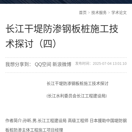
首页
>
技术服务
>
学术论文
长江干堤防渗钢板桩施工技
术探讨（四）
发布时间：2025-07-04 13:01:10
我想分享到：
QQ空间
新浪微博
长江干堤防渗钢板桩
施工
技术探讨
长江水利委员会长江
工程
建设局
(
)
作者简介
孙昕
男
长江工程建设局
高级
工程师
日本
援助
中国堤防
钢
;
,
,
板桩防渗主体工程
施工
项目
经理